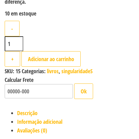
diferença.
10 em estoque
-
PROMOÇÃO: Combo Acessibilidade & Educação quantidade
+
Adicionar ao carrinho
SKU:
15
Categorias:
livros
,
singularidadeS
Calcular Frete
Ok
Descrição
Informação adicional
Avaliações (0)