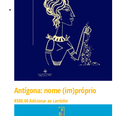
Antígona: nome (im)próprio
R$
80,00
Adicionar ao carrinho